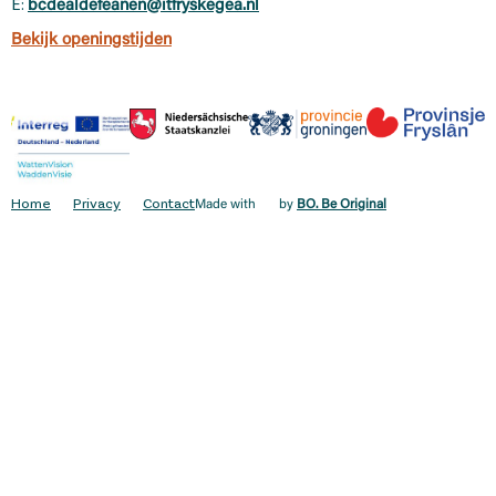
E:
bcdealdefeanen@itfryskegea.nl
Bekijk openingstijden
Home
Privacy
Contact
Made with
by
BO. Be Original