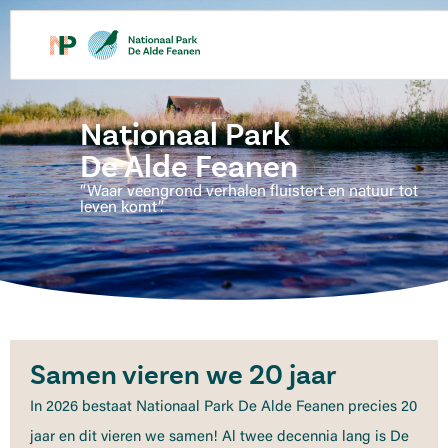
de
inhoud
Nationaal Park
De Alde Feanen
“Waar veengrond verhalen fluistert en natuur tot
leven komt”.
Samen vieren we 20 jaar
In 2026 bestaat Nationaal Park De Alde Feanen precies 20
jaar en dit vieren we samen! Al twee decennia lang is De