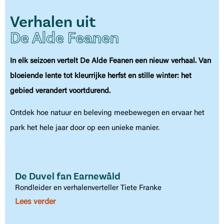
Verhalen uit
De Alde Feanen
In elk seizoen vertelt De Alde Feanen een nieuw verhaal. Van
bloeiende lente tot kleurrijke herfst en stille winter: het
gebied verandert voortdurend.
Ontdek hoe natuur en beleving meebewegen en ervaar het
park het hele jaar door op een unieke manier.
De boer die duurzaamheid oogst
D
Vernieuwend ondernemer en verhalenverteller Jacob
V
Nauta
L
Lees verder