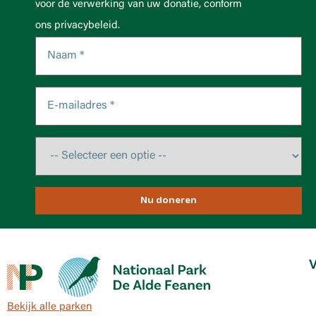
voor de verwerking van uw donatie, conform
ons privacybeleid.
Nu doneren
V
Bekijk alle parken