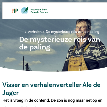
de
inhoud
/
Verhalen
/
De mysterieuze reis van de paling
De mysterieuze reis van
de paling
Visser en verhalenverteller Ale de
Jager
Het is vroeg in de ochtend. De zon is nog maar net op en