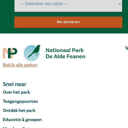
Nu doneren
V
Bekijk alle parken
Snel naar
Over het park
Toegangspoorten
Ontdek het park
Educatie & groepen