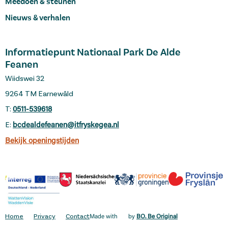
Meedoen & steunen
Nieuws & verhalen
Informatiepunt Nationaal Park De Alde
Feanen
Wiidswei 32
9264 TM Earnewâld
T:
0511-539618
E:
bcdealdefeanen@itfryskegea.nl
Bekijk openingstijden
Home
Privacy
Contact
Made with
by
BO. Be Original