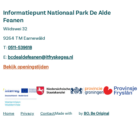
Informatiepunt Nationaal Park De Alde
Feanen
Wiidswei 32
9264 TM Earnewâld
T:
0511-539618
E:
bcdealdefeanen@itfryskegea.nl
Bekijk openingstijden
Home
Privacy
Contact
Made with
by
BO. Be Original