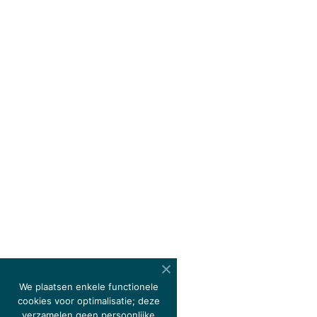
We plaatsen enkele functionele
cookies voor optimalisatie; deze
verzamelen geen persoonlijke