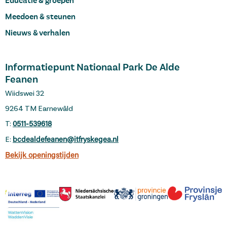
Educatie & groepen
Meedoen & steunen
Nieuws & verhalen
Informatiepunt Nationaal Park De Alde
Feanen
Wiidswei 32
9264 TM Earnewâld
T:
0511-539618
E:
bcdealdefeanen@itfryskegea.nl
Bekijk openingstijden