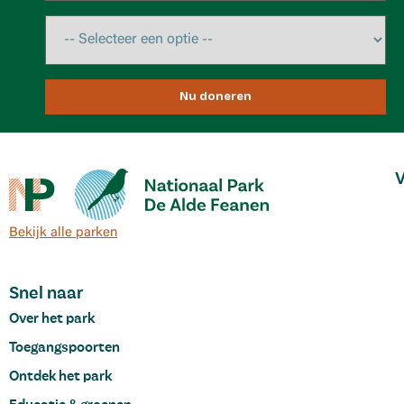
Nu doneren
V
Bekijk alle parken
Snel naar
Over het park
Toegangspoorten
Ontdek het park