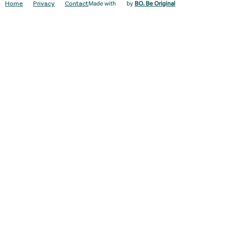
Home
Privacy
Contact
Made with
by
BO. Be Original