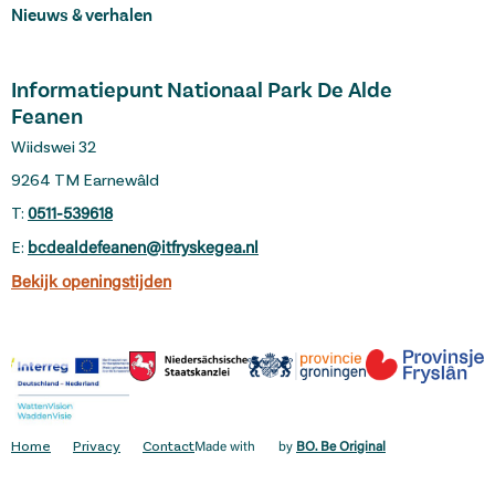
Nieuws & verhalen
Informatiepunt Nationaal Park De Alde
Feanen
Wiidswei 32
9264 TM Earnewâld
T:
0511-539618
E:
bcdealdefeanen@itfryskegea.nl
Bekijk openingstijden
Home
Privacy
Contact
Made with
by
BO. Be Original