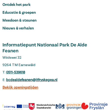
Ontdek het park
Educatie & groepen
Meedoen & steunen
Nieuws & verhalen
Informatiepunt Nationaal Park De Alde
Feanen
Wiidswei 32
9264 TM Earnewâld
T:
0511-539618
E:
bcdealdefeanen@itfryskegea.nl
Bekijk openingstijden