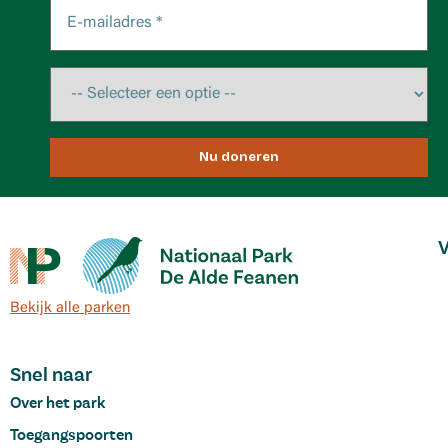
Nu doneren
V
Bekijk alle parken
Snel naar
Over het park
Toegangspoorten