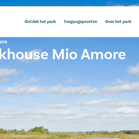
Ontdek het park
Toegangspoorten
Over het park
ore
eakhouse Mio Amore