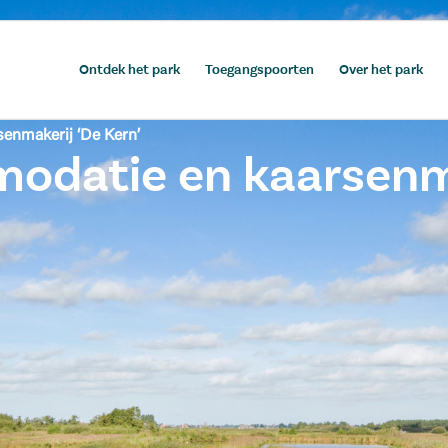
Ontdek het park
Toegangspoorten
Over het park
enmakerij ‘De Kern’
datie en kaarsenma