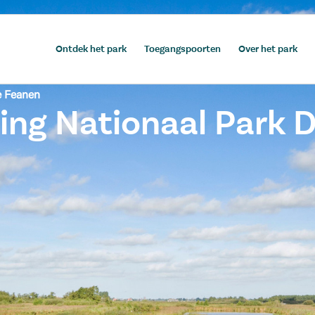
Ontdek het park
Toegangspoorten
Over het park
e Feanen
ng Nationaal Park D