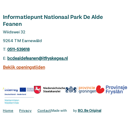
Informatiepunt Nationaal Park De Alde
Feanen
Wiidswei 32
9264 TM Earnewâld
T:
0511-539618
E:
bcdealdefeanen@itfryskegea.nl
Bekijk openingstijden
Home
Privacy
Contact
Made with
by
BO. Be Original