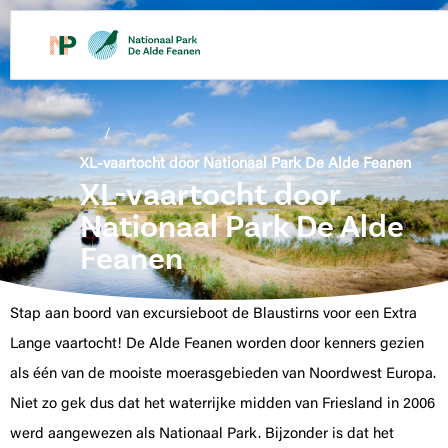
de
inhoud
/
XL-vaartocht door Nationaal Park De Alde Feanen
XL-vaartocht door
Nationaal Park De Alde
Feanen
Stap aan boord van excursieboot de Blaustirns voor een Extra
Lange vaartocht! De Alde Feanen worden door kenners gezien
als één van de mooiste moerasgebieden van Noordwest Europa.
Niet zo gek dus dat het waterrijke midden van Friesland in 2006
werd aangewezen als Nationaal Park. Bijzonder is dat het