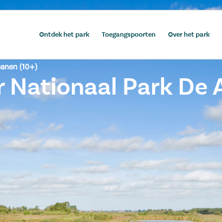
Ontdek het park
Toegangspoorten
Over het park
eanen (10+)
 Nationaal Park De A