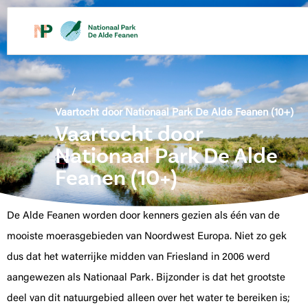
de
inhoud
/
Vaartocht door Nationaal Park De Alde Feanen (10+)
Vaartocht door
Nationaal Park De Alde
Feanen (10+)
De Alde Feanen worden door kenners gezien als één van de
mooiste moerasgebieden van Noordwest Europa. Niet zo gek
dus dat het waterrijke midden van Friesland in 2006 werd
aangewezen als Nationaal Park. Bijzonder is dat het grootste
deel van dit natuurgebied alleen over het water te bereiken is;