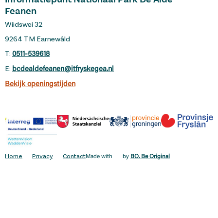
Informatiepunt Nationaal Park De Alde
Feanen
Wiidswei 32
9264 TM Earnewâld
T:
0511-539618
E:
bcdealdefeanen@itfryskegea.nl
Bekijk openingstijden
Home
Privacy
Contact
Made with
by
BO. Be Original