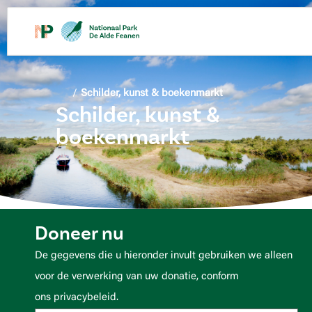
de
inhoud
/
Schilder, kunst & boekenmarkt
Schilder, kunst &
boekenmarkt
Doneer nu
De gegevens die u hieronder invult gebruiken we alleen
voor de verwerking van uw donatie, conform
ons privacybeleid.