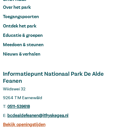
Over het park
Toegangspoorten
Ontdek het park
Educatie & groepen
Meedoen & steunen
Nieuws & verhalen
Informatiepunt Nationaal Park De Alde
Feanen
Wiidswei 32
9264 TM Earnewâld
T:
0511-539618
E:
bcdealdefeanen@itfryskegea.nl
Bekijk openingstijden