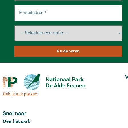
Nu doneren
V
Bekijk alle parken
Snel naar
Over het park