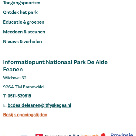
Toegangspoorten
Ontdek het park
Educatie & groepen
Meedoen & steunen
Nieuws & verhalen
Informatiepunt Nationaal Park De Alde
Feanen
Wiidswei 32
9264 TM Earnewâld
T:
0511-539618
E:
bcdealdefeanen@itfryskegea.nl
Bekijk openingstijden