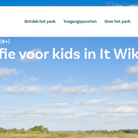
Ontdek het park
Toegangspoorten
Over het park
 (8+)
e voor kids in It Wik