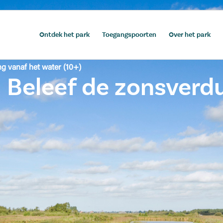
Ontdek het park
Toegangspoorten
Over het park
g vanaf het water (10+)
 Beleef de zonsverdu