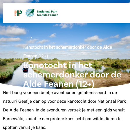
de
inhoud
/
Kanotocht in het schemerdonker door de Alde
Feanen (12+)
Kanotocht in het
schemerdonker door de
Alde Feanen (12+)
Niet bang voor een beetje avontuur en geïnteresseerd in de
natuur? Geef je dan op voor deze kanotocht door Nationaal Park
De Alde Feanen. In de avonduren vertrek je met een gids vanuit
Earnewâld, zodat je een grotere kans hebt om wilde dieren te
spotten vanuit je kano.