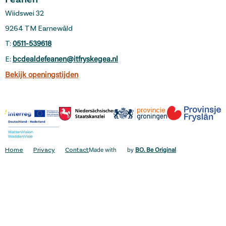
Feanen
Wiidswei 32
9264 TM Earnewâld
T:
0511-539618
E:
bcdealdefeanen@itfryskegea.nl
Bekijk openingstijden
Home
Privacy
Contact
Made with
by
BO. Be Original