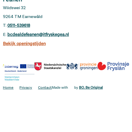
Feanen
Wiidswei 32
9264 TM Earnewâld
T:
0511-539618
E:
bcdealdefeanen@itfryskegea.nl
Bekijk openingstijden
Home
Privacy
Contact
Made with
by
BO. Be Original