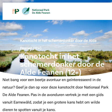
de
inhoud
/
Kanotocht in het schemerdonker door de Alde
Feanen (12+)
Kanotocht in het
schemerdonker door de
Alde Feanen (12+)
Niet bang voor een beetje avontuur en geïnteresseerd in de
natuur? Geef je dan op voor deze kanotocht door Nationaal Park
De Alde Feanen. Pas in de avonduren vertrek je met een gids
vanuit Earnewâld, zodat je een grotere kans hebt om wilde
dieren te spotten vanuit je kano.