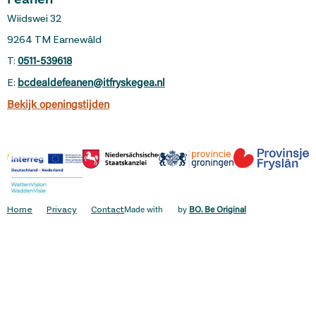
Feanen
Wiidswei 32
9264 TM Earnewâld
T:
0511-539618
E:
bcdealdefeanen@itfryskegea.nl
Bekijk openingstijden
Home
Privacy
Contact
Made with
by
BO. Be Original