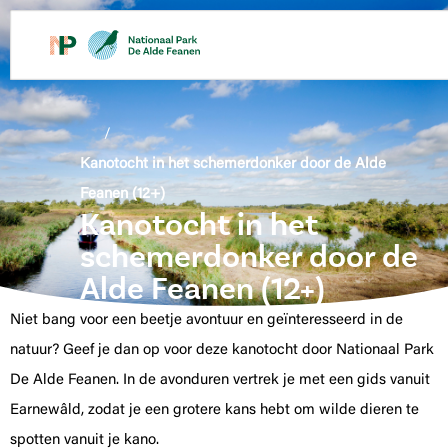
de
inhoud
/
Kanotocht in het schemerdonker door de Alde
Feanen (12+)
Kanotocht in het
schemerdonker door de
Alde Feanen (12+)
Niet bang voor een beetje avontuur en geïnteresseerd in de
natuur? Geef je dan op voor deze kanotocht door Nationaal Park
De Alde Feanen. In de avonduren vertrek je met een gids vanuit
Earnewâld, zodat je een grotere kans hebt om wilde dieren te
spotten vanuit je kano.