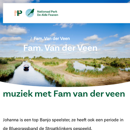
de
inhoud
/
Fam. Van der Veen
Fam. Van der Veen
muziek met Fam van der veen
Johanna is een top Banjo speelster, ze heeft ook een periode in
de Bluegrassband de Stroatklinkers gespeeld.