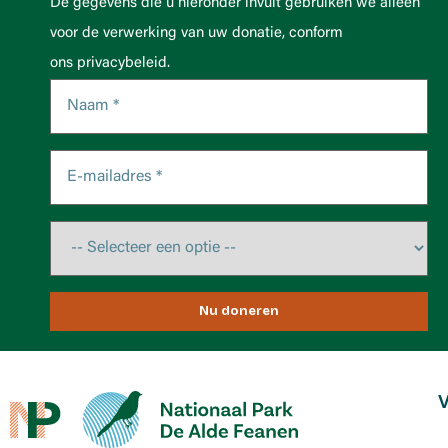
De gegevens die u hieronder invult gebruiken we alleen
voor de verwerking van uw donatie, conform
ons privacybeleid.
Nu doneren
V