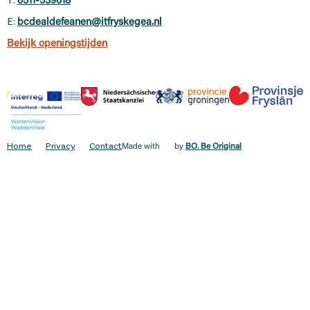
T:
0511-539618
E:
bcdealdefeanen@itfryskegea.nl
Bekijk openingstijden
Home
Privacy
Contact
Made with
by
BO. Be Original