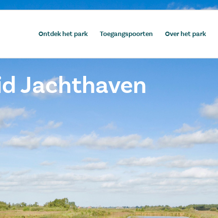
Ontdek het park
Toegangspoorten
Over het park
id Jachthaven