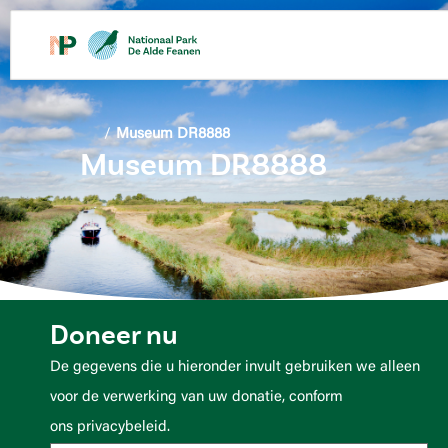
de
inhoud
/
Museum DR8888
Museum DR8888
Doneer nu
De gegevens die u hieronder invult gebruiken we alleen
voor de verwerking van uw donatie, conform
ons privacybeleid.