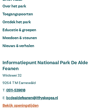
Over het park
Toegangspoorten
Ontdek het park
Educatie & groepen
Meedoen & steunen
Nieuws & verhalen
Informatiepunt Nationaal Park De Alde
Feanen
Wiidswei 32
9264 TM Earnewâld
T:
0511-539618
E:
bcdealdefeanen@itfryskegea.nl
Bekijk openingstijden