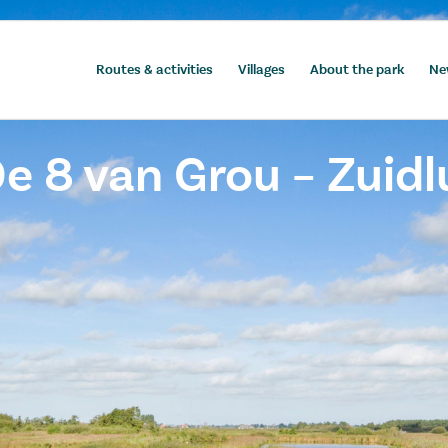
Routes & activities
Villages
About the park
Ne
e 8 van Grou – Zuidl