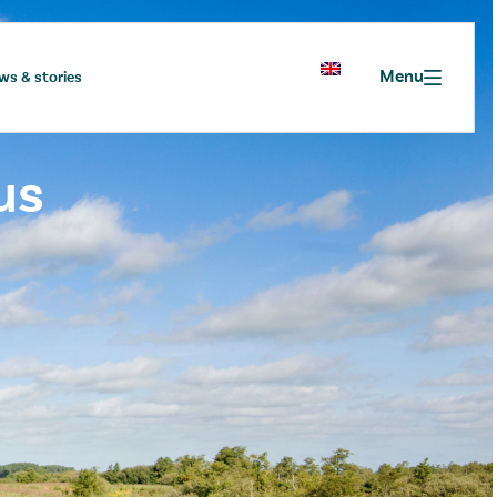
Menu
ws & stories
us