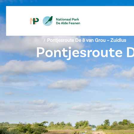
/
Pontjesroute De 8 van Grou – Zuidlus
Pontjesroute D