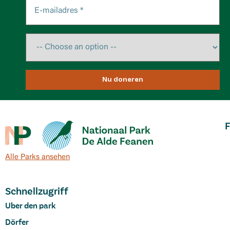
Nu doneren
F
Alle Parks ansehen
Schnellzugriff
Uber den park
Dörfer