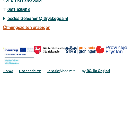
9264 TM Earnewâld
T:
0511-539618
E:
bcdealdefeanen@itfryskegea.nl
Öffnungszeiten anzeigen
Home
Datenschutz
Kontakt
Made with
by
BO. Be Original