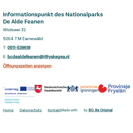
Informationspunkt des Nationalparks
De Alde Feanen
Wiidswei 32
9264 TM Earnewâld
T:
0511-539618
E:
bcdealdefeanen@itfryskegea.nl
Öffnungszeiten anzeigen
Home
Datenschutz
Kontakt
Made with
by
BO. Be Original