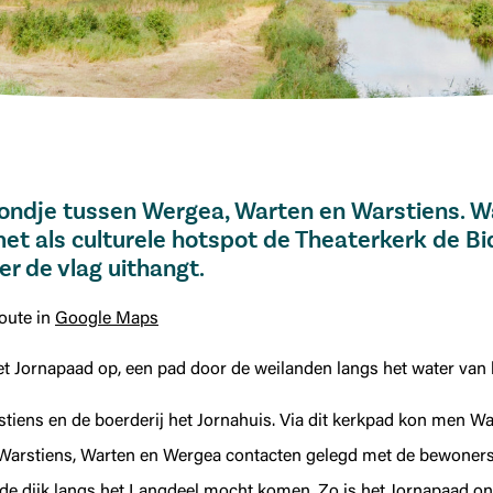
rondje tussen Wergea, Warten en Warstiens. W
et als culturele hotspot de Theaterkerk de Bi
er de vlag uithangt.
oute in
Google Maps
het Jornapaad op, een pad door de weilanden langs het water van
tiens en de boerderij het Jornahuis. Via dit kerkpad kon men Wa
Warstiens, Warten en Wergea contacten gelegd met de bewoners v
de dijk langs het Langdeel mocht komen. Zo is het Jornapaad on