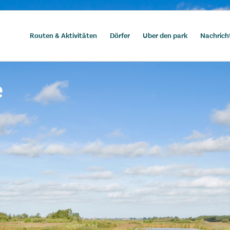
Routen & Aktivitäten
Dörfer
Uber den park
Nachrich
e