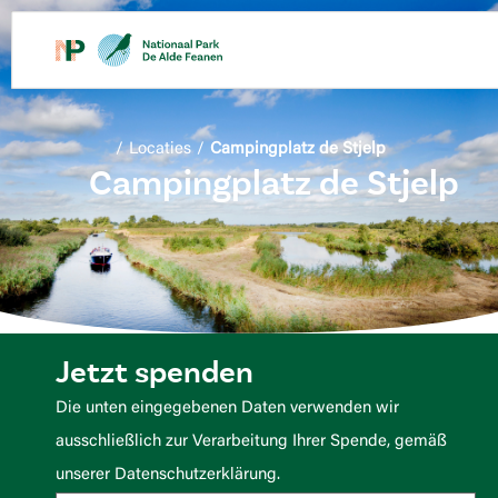
springen
/
Locaties
/
Campingplatz de Stjelp
Campingplatz de Stjelp
Jetzt spenden
Die unten eingegebenen Daten verwenden wir
ausschließlich zur Verarbeitung Ihrer Spende, gemäß
unserer Datenschutzerklärung.