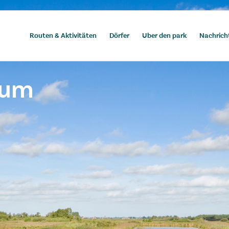
Routen & Aktivitäten
Dörfer
Uber den park
Nachrich
ium