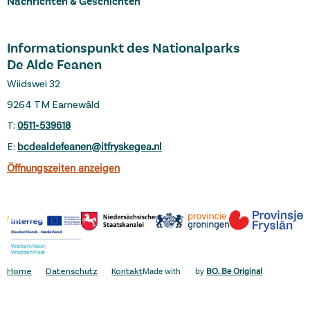
Nachrichten & Geschichten
Informationspunkt des Nationalparks
De Alde Feanen
Wiidswei 32
9264 TM Earnewâld
T:
0511-539618
E:
bcdealdefeanen@itfryskegea.nl
Öffnungszeiten anzeigen
Home
Datenschutz
Kontakt
Made with
by
BO. Be Original