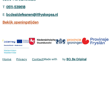
T:
0511-539618
E:
bcdealdefeanen@itfryskegea.nl
Bekijk openingstijden
Home
Privacy
Contact
Made with
by
BO. Be Original